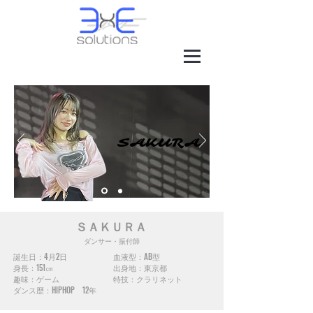
SAKURA
SAKURA
​ＳＡＫＵＲＡ
ダンサー・振付師
誕生日：4月2日 血液型：AB型
身長：151㎝ 出身地：東京都
趣味：ゲーム 特技：クラリネット
​ダンス歴：HIPHOP 12年