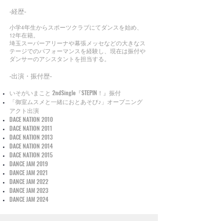
‐経歴‐
小学4年生からスポーツクラブにてダンスを始め、
12年在籍。
埼玉スーパーアリーナや幕張メッセなどの大きなス
テージでのパフォーマンスを経験し、現在は振付や
ダンサーのアシスタントを担当する。
‐出演・振付歴‐
いそがいまこと 2ndSingle『STEPIN！』振付
「御室ムスメと一緒におとあそび♪」オープニング
アクト出演
DACE NATION 2010
DACE NATION 2011
DACE NATION 2013
DACE NATION 2014
DACE NATION 2015
DANCE JAM 2019
DANCE JAM 2021
DANCE JAM 2022
DANCE JAM 2023
DANCE JAM 2024